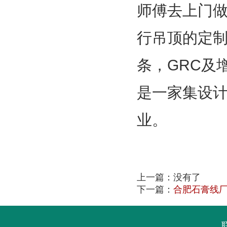
师傅去上门
行吊顶的定
条，GRC及
是一家集设
业。
上一篇：没有了
下一篇：
合肥石膏线